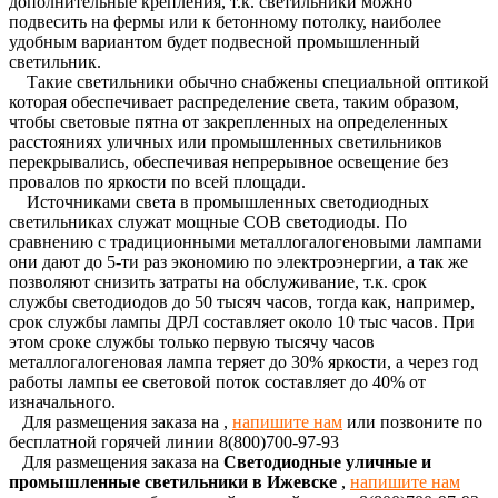
дополнительные крепления, т.к. светильники можно
подвесить на фермы или к бетонному потолку, наиболее
удобным вариантом будет подвесной промышленный
светильник.
Такие светильники обычно снабжены специальной оптикой
которая обеспечивает распределение света, таким образом,
чтобы световые пятна от закрепленных на определенных
расстояниях уличных или промышленных светильников
перекрывались, обеспечивая непрерывное освещение без
провалов по яркости по всей площади.
Источниками света в промышленных светодиодных
светильниках служат мощные COB светодиоды. По
сравнению с традиционными металлогалогеновыми лампами
они дают до 5-ти раз экономию по электроэнергии, а так же
позволяют снизить затраты на обслуживание, т.к. срок
службы светодиодов до 50 тысяч часов, тогда как, например,
срок службы лампы ДРЛ составляет около 10 тыс часов. При
этом сроке службы только первую тысячу часов
металлогалогеновая лампа теряет до 30% яркости, а через год
работы лампы ее световой поток составляет до 40% от
изначального.
Для размещения заказа на
,
напишите нам
или позвоните по
бесплатной горячей линии 8(800)700-97-93
Для размещения заказа на
Светодиодные уличные и
промышленные светильники в Ижевске
,
напишите нам