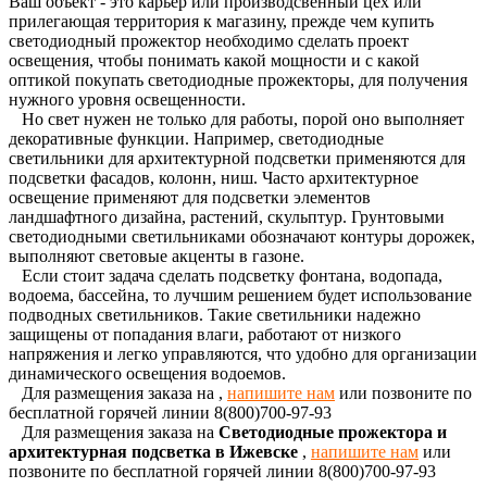
Ваш объект - это карьер или производсвенный цех или
прилегающая территория к магазину, прежде чем купить
светодиодный прожектор необходимо сделать проект
освещения, чтобы понимать какой мощности и с какой
оптикой покупать светодиодные прожекторы, для получения
нужного уровня освещенности.
Но свет нужен не только для работы, порой оно выполняет
декоративные функции. Например, светодиодные
светильники для архитектурной подсветки применяются для
подсветки фасадов, колонн, ниш. Часто архитектурное
освещение применяют для подсветки элементов
ландшафтного дизайна, растений, скульптур. Грунтовыми
светодиодными светильниками обозначают контуры дорожек,
выполняют световые акценты в газоне.
Если стоит задача сделать подсветку фонтана, водопада,
водоема, бассейна, то лучшим решением будет использование
подводных светильников. Такие светильники надежно
защищены от попадания влаги, работают от низкого
напряжения и легко управляются, что удобно для организации
динамического освещения водоемов.
Для размещения заказа на
,
напишите нам
или позвоните по
бесплатной горячей линии 8(800)700-97-93
Для размещения заказа на
Светодиодные прожектора и
архитектурная подсветка в Ижевске
,
напишите нам
или
позвоните по бесплатной горячей линии 8(800)700-97-93